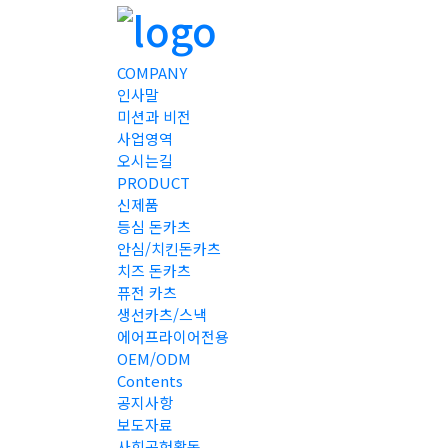
COMPANY
인사말
미션과 비전
사업영역
오시는길
PRODUCT
신제품
등심 돈카츠
안심/치킨돈카츠
치즈 돈카츠
퓨전 카츠
생선카츠/스낵
에어프라이어전용
OEM/ODM
Contents
공지사항
보도자료
사회공헌활동