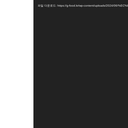
디
오
파일 다운로드: https://g-food.kr/wp-content/uploads/2024/06
플
레
이
어