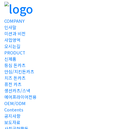
COMPANY
인사말
미션과 비전
사업영역
오시는길
PRODUCT
신제품
등심 돈카츠
안심/치킨돈카츠
치즈 돈카츠
퓨전 카츠
생선카츠/스낵
에어프라이어전용
OEM/ODM
Contents
공지사항
보도자료
사회공헌활동